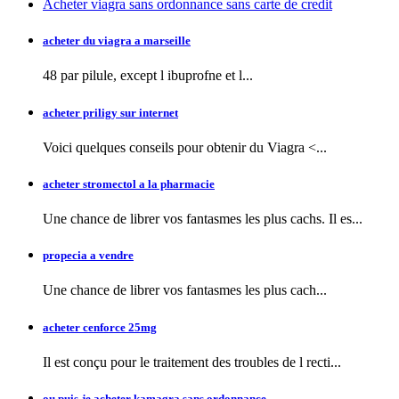
Acheter viagra sans ordonnance sans carte de credit
acheter du viagra a marseille
48 par pilule, except l
ibuprofne et l...
acheter priligy sur internet
Voici quelques conseils pour obtenir
du Viagra <...
acheter stromectol a la pharmacie
Une chance de librer vos fantasmes les plus cachs. Il es...
propecia a vendre
Une chance de librer vos fantasmes
les plus cach...
acheter cenforce 25mg
Il est conçu pour le traitement des troubles de l recti...
ou puis-je acheter kamagra sans ordonnance