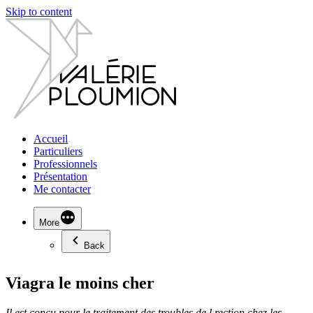
Skip to content
Accueil
Particuliers
Professionnels
Présentation
Me contacter
More
Back
Viagra le moins cher
Il est conçu pour
le traitement des
troubles de
l rection chez les