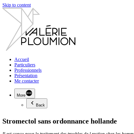
Skip to content
Accueil
Particuliers
Professionnels
Présentation
Me contacter
More
Back
Stromectol sans ordonnance hollande
Il est conçu pour le traitement des troubles de l
rection chez les homm