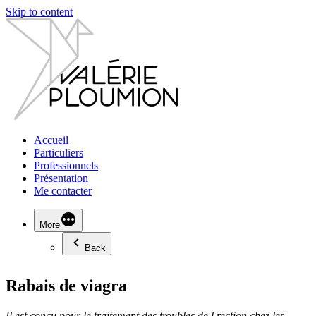
Skip to content
Accueil
Particuliers
Professionnels
Présentation
Me contacter
More
Back
Rabais de viagra
Il est conçu pour le traitement des troubles de l
rection chez les