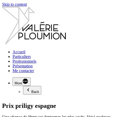
Skip to content
Accueil
Particuliers
Professionnels
Présentation
Me contacter
More
Back
Prix priligy espagne
Une chance de librer vos fantasmes les plus
cachs. Voici quelques