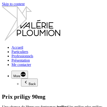
Skip to content
Accueil
Particuliers
Professionnels
Présentation
Me contacter
More
Back
Prix priligy 90mg
Une chance de librer
vos fantasmes
ipriligyi
les
priligy
plus
priligy