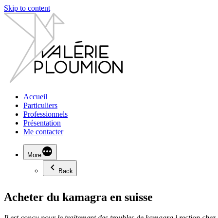
Skip to content
Accueil
Particuliers
Professionnels
Présentation
Me contacter
More
Back
Acheter du kamagra en suisse
Il est conçu pour
le traitement des troubles de
kamagra
l rection chez