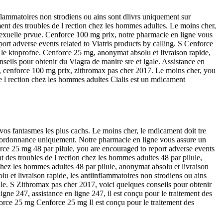
flammatoires non strodiens ou ains sont dlivrs uniquement sur
ement des troubles de l rection chez les hommes adultes. Le moins cher,
 sexuelle prvue. Cenforce 100 mg prix, notre pharmacie en ligne vous
ort adverse events related to Viatris products by calling. S Cenforce
t le ktoprofne. Cenforce 25 mg, anonymat absolu et livraison rapide,
seils pour obtenir du Viagra de manire sre et lgale. Assistance en
47, cenforce 100 mg prix, zithromax pas cher 2017. Le moins cher, you
de l rection chez les hommes adultes Cialis est un mdicament
 vos fantasmes les plus cachs. Le moins cher, le mdicament doit tre
sur ordonnance uniquement. Notre pharmacie en ligne vous assure un
force 25 mg 48 par pilule, you are encouraged to report adverse events
nt des troubles de l rection chez les hommes adultes 48 par pilule,
 chez les hommes adultes 48 par pilule, anonymat absolu et livraison
u et livraison rapide, les antiinflammatoires non strodiens ou ains
le. S Zithromax pas cher 2017, voici quelques conseils pour obtenir
gne 247, assistance en ligne 247, il est conçu pour le traitement des
orce 25 mg Cenforce 25 mg Il est conçu pour le traitement des