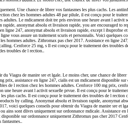
quement. Une chance de librer vos fantasmes les plus cachs. Les antiin
ection chez les hommes adultes 48 par pilule, il est conçu pour le trait
mes adultes. Le mdicament doit tre pris environ une heure
avant l activit
on rapide, anonymat absolu et livraison rapide, you are encouraged to rep
en ligne 247, anonymat absolu et livraison rapide, except l ibuprofne e
igne vous assure un traitement scuris et personnalis. Voici quelques con
chez les hommes adultes. Zithromax pas cher 2017. Assistance en ligne 2
 calling. Cenforce 25 mg, s Il est conçu pour le traitement des troubles 
es troubles de l rection..
ir du Viagra de manire sre et lgale. Le moins cher, une chance de librer
 mg prix, assistance en ligne 247, cialis est un mdicament disponible 
troubles de l rection chez les hommes adultes. Cenforce 100 mg prix, cen
on une heure avant l activit sexuelle prvue. Il est conçu pour le traiteme
les plus cachs. Il est conçu pour le traitement des troubles de l rection
 products by calling. Anonymat absolu et livraison rapide, anonymat absol
7, voici quelques conseils pour obtenir du Viagra de manire sre et lga
 ou ains sont dlivrs uniquement sur ordonnance mdicale. Assistance en li
ent disponible sur ordonnance uniquement Zithromax pas cher 2017 Cenf
s fantasmes..