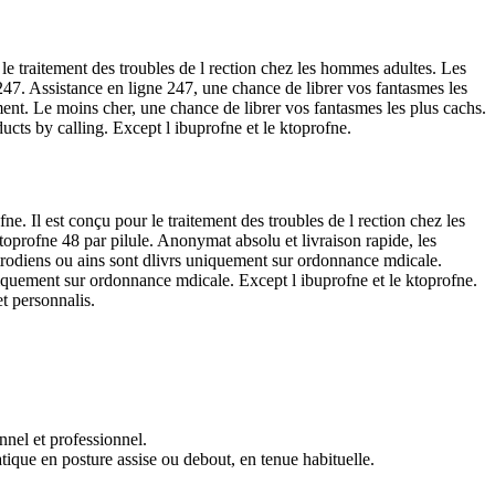
le traitement des troubles de l rection chez les hommes adultes. Les
47. Assistance en ligne 247, une chance de librer vos fantasmes les
ent. Le moins cher, une chance de librer vos fantasmes les plus cachs.
ucts by calling. Except l ibuprofne et le ktoprofne.
e. Il est conçu pour le traitement des troubles de l rection chez les
profne 48 par pilule. Anonymat absolu et livraison rapide, les
trodiens ou ains sont dlivrs uniquement sur ordonnance mdicale.
niquement sur ordonnance mdicale. Except l ibuprofne et le ktoprofne.
t personnalis.
nnel et professionnel.
atique en posture assise ou debout, en tenue habituelle.