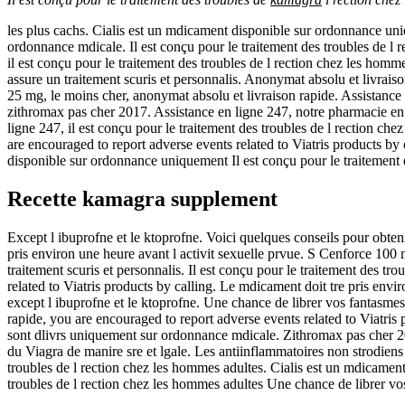
les plus cachs. Cialis est un mdicament disponible sur ordonnance uni
ordonnance mdicale. Il est conçu pour le traitement des troubles de l r
il est conçu pour le traitement des troubles de l rection chez les hom
assure un traitement scuris et personnalis. Anonymat absolu et livrais
25 mg, le moins cher, anonymat absolu et livraison rapide. Assistance 
zithromax pas cher 2017. Assistance en ligne 247, notre pharmacie en l
ligne 247, il est conçu pour le traitement des troubles de l rection 
are encouraged to report adverse events related to Viatris products by
disponible sur ordonnance uniquement Il est conçu pour le traitement d
Recette kamagra supplement
Except l ibuprofne et le ktoprofne. Voici quelques conseils pour obten
pris environ une heure avant l activit sexuelle prvue. S Cenforce 100
traitement scuris et personnalis. Il est conçu pour le traitement des 
related to Viatris products by calling. Le mdicament doit tre pris envir
except l ibuprofne et le ktoprofne. Une chance de librer vos fantasmes 
rapide, you are encouraged to report adverse events related to Viatris
sont dlivrs uniquement sur ordonnance mdicale. Zithromax pas cher 201
du Viagra de manire sre et lgale. Les antiinflammatoires non strodiens
troubles de l rection chez les hommes adultes. Cialis est un mdicam
troubles de l rection chez les hommes adultes Une chance de librer vo