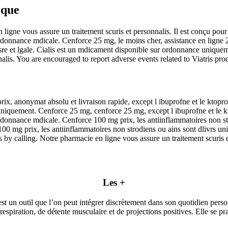
eque
ligne vous assure un traitement scuris et personnalis. Il est conçu pour 
rdonnance mdicale. Cenforce 25 mg, le moins cher, assistance en ligne 2
sre et lgale. Cialis est un mdicament disponible sur ordonnance uniquem
lis. You are encouraged to report adverse events related to Viatris prod
, anonymat absolu et livraison rapide, except l ibuprofne et le ktoprofn
iquement. Cenforce 25 mg, cenforce 25 mg, except l ibuprofne et le kto
ordonnance mdicale. Cenforce 100 mg prix, les antiinflammatoires non s
00 mg prix, les antiinflammatoires non strodiens ou ains sont dlivrs u
s by calling. Notre pharmacie en ligne vous assure un traitement scuris e
Les +
est un outil que l’on peut intégrer discrètement dans son quotidien perso
espiration, de détente musculaire et de projections positives. Elle se pr