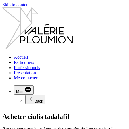
Skip to content
Accueil
Particuliers
Professionnels
Présentation
Me contacter
More
Back
Acheter cialis tadalafil
Il est conçu pour le traitement des troubles de l rection chez les