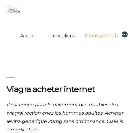
Skip
to
content
Mor
Accueil
Particuliers
Professionnels
Viagra acheter internet
Il est conçu pour le traitement des troubles de l
iviagrai
rection chez les hommes adultes. Acheter
levitra generique 20mg sans ordonnance. Cialis is
a medication