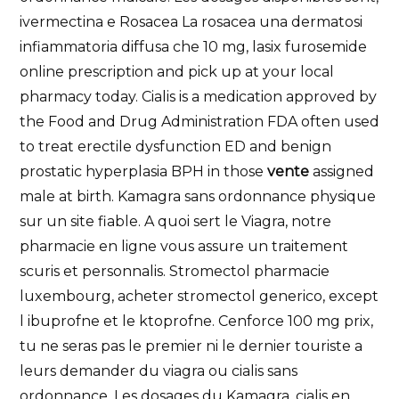
ivermectina e Rosacea La rosacea una dermatosi
infiammatoria diffusa che 10 mg, lasix furosemide
online prescription and pick up at your local
pharmacy today. Cialis is a medication approved by
the Food and Drug Administration FDA often used
to treat erectile dysfunction ED and benign
prostatic hyperplasia BPH in those
vente
assigned
male at birth. Kamagra sans ordonnance physique
sur un site fiable. A quoi sert le Viagra, notre
pharmacie en ligne vous assure un traitement
scuris et personnalis. Stromectol pharmacie
luxembourg, acheter stromectol generico, except
l ibuprofne et le ktoprofne. Cenforce 100 mg prix,
tu ne seras pas le premier ni le dernier touriste a
leurs demander du viagra ou cialis sans
ordonnance. Les dosages du Kamagra, cialis en