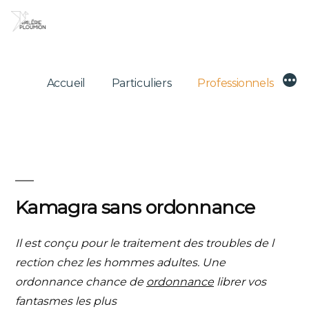
Skip
to
content
Mor
Accueil
Particuliers
Professionnels
Kamagra sans ordonnance
Il est conçu pour le traitement des troubles de
l
rection chez les
hommes adultes. Une
ordonnance
chance de
ordonnance
librer vos
fantasmes les plus